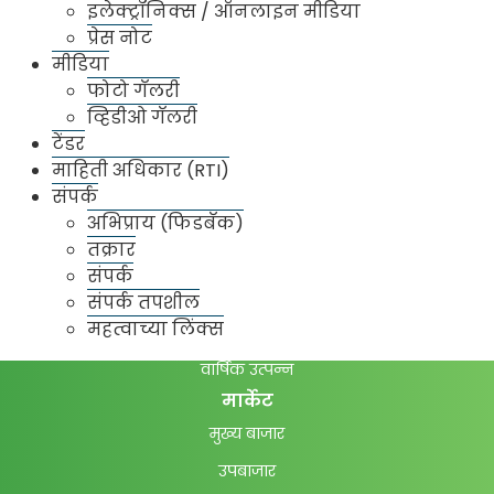
इलेक्ट्रॉनिक्स / ऑनलाइन मीडिया
प्रेस नोट
मीडिया
फोटो गॅलरी
व्हिडीओ गॅलरी
टेंडर
संस्थेविषयी
माहिती अधिकार (RTI)
एपीएमसी बद्दल
संपर्क
संचालक मंडळ
अभिप्राय (फिडबॅक)
तक्रार
बाजार विभाग
संपर्क
वार्षिक अहवाल
संपर्क तपशील
महत्वाच्या लिंक्स
बाजार समिती विभाग व्यवस्थापन
वार्षिक उत्पन्न
मार्केट
मुख्य बाजार
उपबाजार