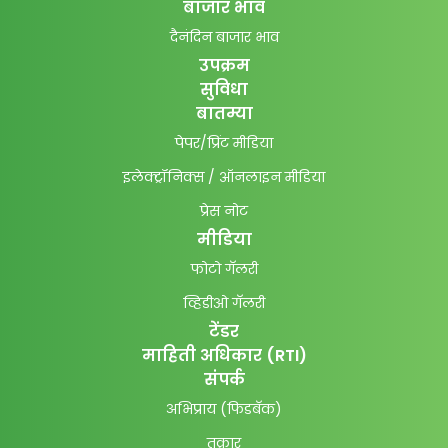
बाजार भाव
दैनंदिन बाजार भाव
उपक्रम
सुविधा
बातम्या
पेपर/प्रिंट मीडिया
इलेक्ट्रॉनिक्स / ऑनलाइन मीडिया
प्रेस नोट
मीडिया
फोटो गॅलरी
व्हिडीओ गॅलरी
टेंडर
माहिती अधिकार (RTI)
संपर्क
अभिप्राय (फिडबॅक)
तक्रार