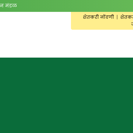
न मंडळ
शेतकरी नोंदणी
शेतक