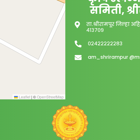
समिती, श्र
ता.श्रीरामपूर जिल्हा 
४१३७०९
०२४२२२२२२८३
am_shrirampur @
Leaflet
|
©
OpenStreetMap