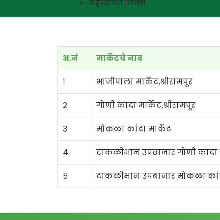
महत्वाच्या लिंक्स
अ.नं
मार्केटचे नाव
१
भाजीपाला मार्केट,श्रीरामपूर
२
गोणी कांदा मार्केट,श्रीरामपूर
३
मोकळा कांदा मार्केट
४
टाकळीभान उपबाजार गोणी कांदा म
५
टाकळीभान उपबाजार मोकळा कांदा