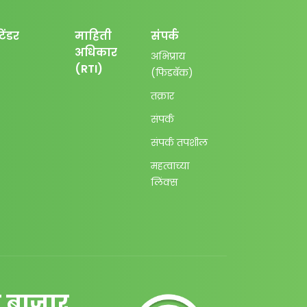
टेंडर
माहिती
संपर्क
अधिकार
अभिप्राय
(RTI)
(फिडबॅक)
तक्रार
संपर्क
संपर्क तपशील
महत्वाच्या
लिंक्स
न बाजार