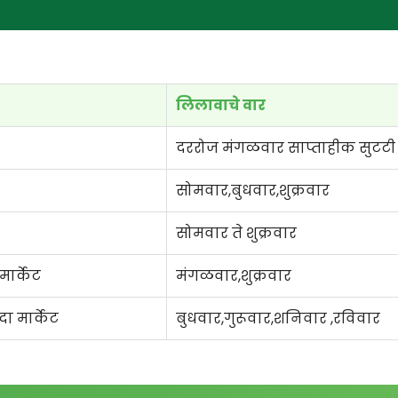
लिलावाचे वार
दररोज मंगळवार साप्ताहीक सुटटी
सोमवार,बुधवार,शुक्रवार
सोमवार ते शुक्रवार
ार्केट
मंगळवार,शुक्रवार
 मार्केट
बुधवार,गुरूवार,शनिवार ,रविवार