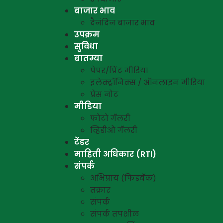
बाजार भाव
दैनंदिन बाजार भाव
उपक्रम
सुविधा
बातम्या
पेपर/प्रिंट मीडिया
इलेक्ट्रॉनिक्स / ऑनलाइन मीडिया
प्रेस नोट
मीडिया
फोटो गॅलरी
व्हिडीओ गॅलरी
टेंडर
माहिती अधिकार (RTI)
संपर्क
अभिप्राय (फिडबॅक)
तक्रार
संपर्क
संपर्क तपशील