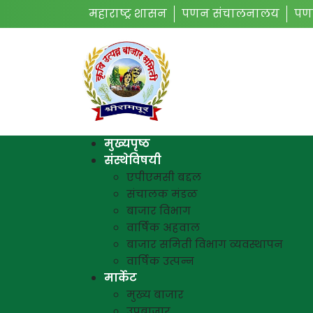
महाराष्ट्र शासन
पणन संचालनालय
पण
मुख्यपृष्ठ
संस्थेविषयी
एपीएमसी बद्दल
संचालक मंडळ
बाजार विभाग
वार्षिक अहवाल
बाजार समिती विभाग व्यवस्थापन
वार्षिक उत्पन्न
मार्केट
मुख्य बाजार
उपबाजार